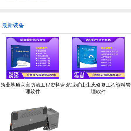
灾减灾领域物联网智能化监测产业，专注于基于物联网
对其危险源表位移、沉降监测实现远程、实时、不间断
采集设备、传感器的研发和生产，融合北斗卫星高精度
影像视频自动监测，监测点位可按点、面结合方式实时
预警云、大数据交换、移动应用等多种技术，构建空天
位移阀值、极值与预警时间可根据设计要求配置，并在
业整体解决方案，形成数据采集、汇集、分析的精准产
像模型中自动标定监测点位，直观形象展示监测点、面
务体系。公司拥有多个具有自主知识产权和专利的软硬
最新装备
势。位移超过阀值时系统发出预警提示，并自动推送发
建了全国各类灾害监测预警项目上百例，为防灾减灾、
点的当前部位截图和其同部位的初始截图，进行可视化
业化应用发展做出贡献。
断。位移超过极值时系统发出告警通知，并自动截图上
等方式通知。2.建设工程领域：通过汇川视频监控测量
时远程视频在线测量，并且每天可自动生成施工现场带
成像数字AID日志图，能与自动转换等比例CAD设计图
比对；在建筑成像数字AID日志图上，可量测任意尺寸
厚、层高、标高、平整度、水平度、垂直度及角点坐标
据；同时建筑成像数字AID日志图可自动导入等比例BI
进行任意尺寸、高度、板厚、层高、标高、平整度、水
度及角点坐标等现场数据量测，并与BlM模型设计数据
筑业地质灾害防治工程资料管
筑业矿山生态修复工程资料管
创新BIM应用，构筑建设过程ABC数字孪生。
理软件
理软件