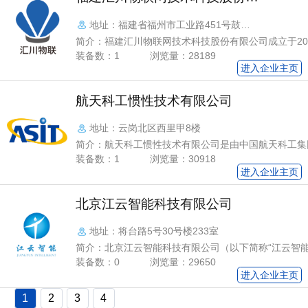
预警设备安装超10万套、物联网平台接入在线设备超5
限公司
着“一带一路”的发展 ，国信华源成为第一批服务海外
地址：福建省福州市工业路451号鼓楼
领域的企业，技术装备服务涉及95个国家和地区。
科技商务中心大厦9楼
简介：福建汇川物联网技术科技股份有限公司成立于20
2022年加入中国地质灾害防治与生态修复协会成为普
装备数：1
浏览量：28189
位。公司是国家重点支持专精特新“小巨人”企业、国家
进入企业主页
业、福建省数字经济领域“独角兽”创新企业、福建省省
机构、福建省知识产权优势企业，是专业提供远程非接
航天科工惯性技术有限公司
自动监控与测量综合解决方案的物联网创新服务商。公
知识产权超百项，核心产品相关软、硬件获公安部GB/T 
地址：云岗北区西里甲8楼
项认证、国际CB认证、中国计量科学研究院及福建省
简介：航天科工惯性技术有限公司是由中国航天科工集
究院权威检测。核心技术先后获福建省科技进步奖一等
的高新技术企业。公司依托中国航天科工集团第三研究
奖、获得刘先林、卢耀如、孙玉等中国工程院院士的高
装备数：1
浏览量：30918
发实力和技术基础，主要从事油气测控装备、安全监测
有关专家鉴定为国际先进。公司相关应用成果、产品及
进入企业主页
传感器、特种电源电路、专用测试设备的研制、生产和
入“十三五”国家重点图书，入选国家统计局企业创新案
广泛应用于航空、航天、兵器、船舶、石油、地质、水
技部“2021年度全国颠覆性技术创新大赛优秀项目”，
北京江云智能科技有限公司
行业。
部“2021年数字技术融合创新应用典型解决方案”、入
和信息化重点新产品。公司先后承担工信部工业互联网
地址：将台路5号30号楼233室
目、住建部技术创新及示范项目、福建省科技重大专项
简介：北京江云智能科技有限公司（以下简称“江云智能
字经济发展专项等各类创新项目。公司先后主持或参与
2012年，是位于中关村电子高科技园区的高新技术企
装备数：0
浏览量：29650
程建设标准、福建省建筑行业地方标准及福建省公共安
力于服务国土、水利、文物保护、矿山环境、交通等领
进入企业主页
团体标准。公司核心产品远程视频监控与测量技术应用：
动化专业监测及预警，提供行业信息化整体解决方案、
灾、矿山、文保领域：通过汇川视频监控测量技术，可
1
2
3
4
发、自动化监测预警系统工程建设。江云智能自成立以
高边坡、危房、古文物、矿山等监测区域进行空间三维