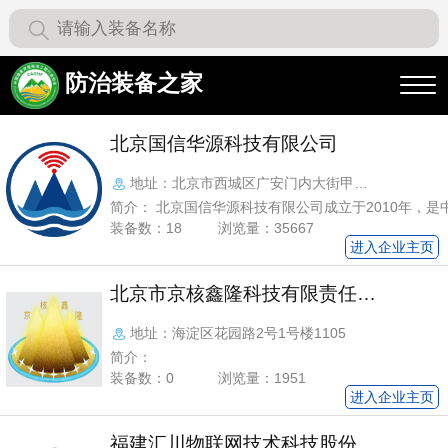
找供应商
防治装备之家
北京国信华源科技有限公司
地址：北京市西城区广安门内大街甲
306号楼825室
简介： 北京国信华源科技有限公司成立于2010年，是
园区与北京市认定的双高新技术企业、知识产权双自主
装备数：18
浏览量：35667
市认定的软件企业。国信华源主要致力于国家防灾预警
进入企业主页
全预警领域的智能感知技术、北斗高精度定位技术、物
术、大数据分析技术、物联网平台及人工智能预警模型
北京市京核鑫隆科技有限责任公
发，为安全预警行业提供完善的综合防灾预警解决方案
司
及运维服务。独立开发的集感、传、知、用一体的“智
地址：海淀区花园路2号1号楼1105
预警系统”在地质灾害、山洪灾害、应急管理、智慧城
简介：
广泛应用。 公司自主研发的国信物联监测预警系统荣获
家专利和省部级科技进步奖，作为企业参与编制了自然
装备数：0
浏览量：1951
质灾害监测预警设备监测检验技术规范》和水利部《山
进入企业主页
设备技术条件》行业标准。目前攻速业务分部全国28
品服务涉及1000余县区，30000余社区、监测设备安
福建汇川物联网技术科技股份有