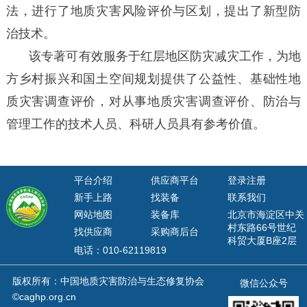
法，进行了地质灾害风险评价与区划，提出了新型防
治技术。
该专著可有效服务于红层地区防灾减灾工作，为地
方乡村振兴和国土空间规划提供了公益性、基础性地
质灾害调查评价，对从事地质灾害调查评价、防治与
管理工作的技术人员、科研人员具有参考价值。
平台介绍
供应商平台
登录注册
新手上路
找装备
联系我们
网站地图
装备库
北京市海淀区中关
村东路66号世纪
找供应商
采购商后台
科贸大厦B座2层
电话：010-62119819
版权所有：中国地质灾害防治与生态修复协会
微信公众号
©caghp.org.cn